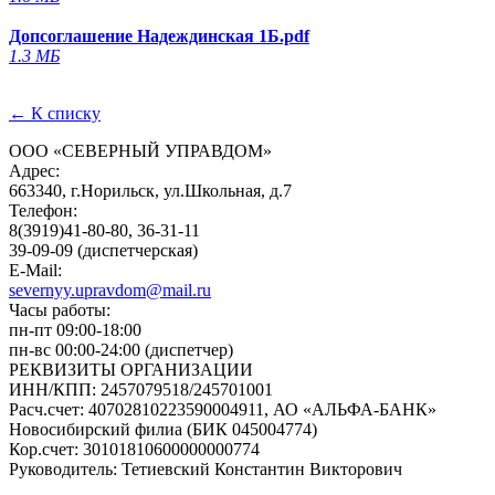
Допсоглашение Надеждинская 1Б.pdf
1.3 МБ
← К списку
ООО «СЕВЕРНЫЙ УПРАВДОМ»
Адрес:
663340, г.Норильск, ул.Школьная, д.7
Телефон:
8(3919)41-80-80, 36-31-11
39-09-09 (диспетчерская)
E-Mail:
severnyy.upravdom@mail.ru
Часы работы:
пн-пт 09:00-18:00
пн-вс 00:00-24:00 (диспетчер)
РЕКВИЗИТЫ ОРГАНИЗАЦИИ
ИНН/КПП:
2457079518/245701001
Расч.счет:
40702810223590004911, АО «АЛЬФА-БАНК»
Новосибирский филиа (БИК 045004774)
Кор.счет:
30101810600000000774
Руководитель:
Тетиевский Константин Викторович