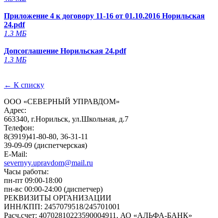
Приложение 4 к договору 11-16 от 01.10.2016 Норильская
24.pdf
1.3 МБ
Допсоглашение Норильская 24.pdf
1.3 МБ
← К списку
ООО «СЕВЕРНЫЙ УПРАВДОМ»
Адрес:
663340, г.Норильск, ул.Школьная, д.7
Телефон:
8(3919)41-80-80, 36-31-11
39-09-09 (диспетчерская)
E-Mail:
severnyy.upravdom@mail.ru
Часы работы:
пн-пт 09:00-18:00
пн-вс 00:00-24:00 (диспетчер)
РЕКВИЗИТЫ ОРГАНИЗАЦИИ
ИНН/КПП:
2457079518/245701001
Расч.счет:
40702810223590004911, АО «АЛЬФА-БАНК»