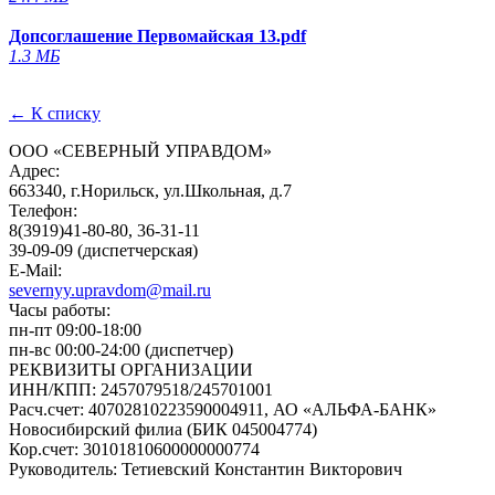
Допсоглашение Первомайская 13.pdf
1.3 МБ
← К списку
ООО «СЕВЕРНЫЙ УПРАВДОМ»
Адрес:
663340, г.Норильск, ул.Школьная, д.7
Телефон:
8(3919)41-80-80, 36-31-11
39-09-09 (диспетчерская)
E-Mail:
severnyy.upravdom@mail.ru
Часы работы:
пн-пт 09:00-18:00
пн-вс 00:00-24:00 (диспетчер)
РЕКВИЗИТЫ ОРГАНИЗАЦИИ
ИНН/КПП:
2457079518/245701001
Расч.счет:
40702810223590004911, АО «АЛЬФА-БАНК»
Новосибирский филиа (БИК 045004774)
Кор.счет:
30101810600000000774
Руководитель:
Тетиевский Константин Викторович