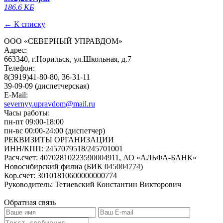
186.6 КБ
← К списку
ООО «СЕВЕРНЫЙ УПРАВДОМ»
Адрес:
663340, г.Норильск, ул.Школьная, д.7
Телефон:
8(3919)41-80-80, 36-31-11
39-09-09 (диспетчерская)
E-Mail:
severnyy.upravdom@mail.ru
Часы работы:
пн-пт 09:00-18:00
пн-вс 00:00-24:00 (диспетчер)
РЕКВИЗИТЫ ОРГАНИЗАЦИИ
ИНН/КПП:
2457079518/245701001
Расч.счет:
40702810223590004911, АО «АЛЬФА-БАНК»
Новосибирский филиа (БИК 045004774)
Кор.счет:
30101810600000000774
Руководитель:
Тетиевский Константин Викторович
Обратная связь