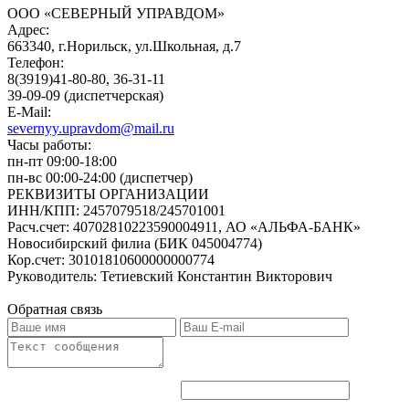
ООО «СЕВЕРНЫЙ УПРАВДОМ»
Адрес:
663340, г.Норильск, ул.Школьная, д.7
Телефон:
8(3919)41-80-80, 36-31-11
39-09-09 (диспетчерская)
E-Mail:
severnyy.upravdom@mail.ru
Часы работы:
пн-пт 09:00-18:00
пн-вс 00:00-24:00 (диспетчер)
РЕКВИЗИТЫ ОРГАНИЗАЦИИ
ИНН/КПП:
2457079518/245701001
Расч.счет:
40702810223590004911, АО «АЛЬФА-БАНК»
Новосибирский филиа (БИК 045004774)
Кор.счет:
30101810600000000774
Руководитель:
Тетиевский Константин Викторович
Обратная связь