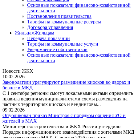
Основные показатели финансово-хозяйственной
деятельности
Постановления правительства
Тарифы на коммунальные ресурсы
Договора управления
Жильцам
Жильцам
Передача показаний
Тарифы на коммунальные услуги
Уведомление собственников
Основные показатели финансово-хозяйственной
деятельности
Новости ЖКХ
10.02.2026
Законодатели урегулируют размещение киосков во дворах и
бизнес в МКД
С 1 сентября регионы смогут локальными актами определить
правила ведения муниципалитетами схемы размещения на
частных территориях киосков и вендинговы...
09.02.2026
Опубликован приказ Минстроя с порядком общения УО и
жителей в MAX
Министерство строительства и ЖКХ России утвердило
Порядок информационного взаимодействия с жителями МКД
через мессенджер MAX. С января 2026 года этот ...