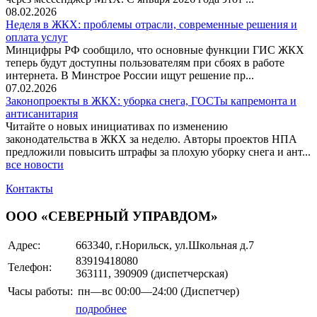
08.02.2026
Неделя в ЖКХ: проблемы отрасли, современные решения и
оплата услуг
Минцифры РФ сообщило, что основные функции ГИС ЖКХ
теперь будут доступны пользователям при сбоях в работе
интернета. В Минстрое России ищут решение пр...
07.02.2026
Законопроекты в ЖКХ: уборка снега, ГОСТы капремонта и
антисанитария
Читайте о новых инициативах по изменению
законодательства в ЖКХ за неделю. Авторы проектов НПА
предложили повысить штрафы за плохую уборку снега и ант...
все новости
Контакты
ООО «СЕВЕРНЫЙ УПРАВДОМ»
Адрес:
663340, г.Норильск, ул.Школьная д.7
83919418080
Телефон:
363111, 390909 (диспетчерская)
Часы работы:
пн—вс
00:00—24:00
(Диспетчер)
подробнее