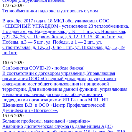
саморегулирующимся кабелем.
17.05.2020
Теплообменники надо эксплуатировать с умом
В декабре 2017 года в 18 МКД обслуживаемых ООО
«СЕВЕРНЫЙ УПРАВДОМ» установлено 23 теплообменника.
По адресам: ул. Надеждинская, д.1Б — 1 шт., ул. Норильская,
д.22, 24, 26, ул. Первомайская, д.5, 12, 13, 15, 30 по 1шт., ул.
Победы, д.3 — 5 шт., ул. Победы, д.1 — 2 шт., ул.
Строительная, д. 1Ж, 2Г, 6 по 1 шт., ул. Школьная, д.5, 12, 19
по 1шт.
16.05.2020
СанЗачистка COVID-19 - победа близка!
В соответствии с договором управления, Управляющая
организация ООО «Северный управдом», осуществляет
содержание мест общего пользования и придомовой
территории. Для выполнения данной функции, управляющая
компания заключила договора на обслуживание с
подрядными организациями: ИП Гасанов М.Ш., ИП
Шендиков В.В. и ООО «Центр Профилактической
Дезинфекции «Прогресс»».
15.05.2020
Большие проблемы, маленькой «аварийки»
Аварийно диспетчерская служба (в дальнейшем АДС)
приступила к работе по обслуживанию МКД в декабре 2016