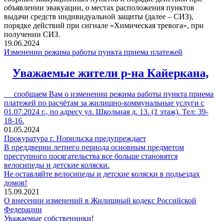
объявлении эвакуации, о местах расположения пунктов
выдачи средств индивидуальной защиты (далее – СИЗ),
порядке действий при сигнале «Химическая тревога», при
получении СИЗ.
19.06.2024
Изменении режима работы пункта приема платежей
Уважаемые жители р-на Кайеркана,
сообщаем Вам о изменении режима работы пункта приема
платежей по расчётам за жилищно-коммунальные услуги с
01.07.2024 г., по адресу ул. Школьная д. 13. (1 этаж). Тел: 39-
18-16.
01.05.2024
Прокуратура г. Норильска предупреждает
В преддверии летнего периода основным предметом
преступного посягательства все больше становятся
велосипеды и детские коляски.
Не оставляйте велосипеды и детские коляски в подъездах
домов!
15.09.2021
О внесении изменений в Жилищный кодекс Российской
Федерации
Уважаемые собственники!