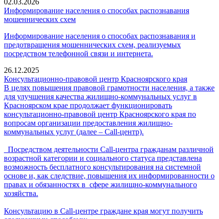
02.03.2026
Информирование населения о способах распознавания
мошеннических схем
Информирование населения о способах распознавания и
предотвращения мошеннических схем, реализуемых
посредством телефонной связи и интернета.
26.12.2025
Консультационно-правовой центр Красноярского края
В целях повышения правовой грамотности населения, а также
для улучшения качества жилищно-коммунальных услуг в
Красноярском крае продолжает функционировать
консультационно-правовой центр Красноярского края по
вопросам организации предоставления жилищно-
коммунальных услуг (далее – Call-центр).
Посредством деятельности Call-центра гражданам различной
возрастной категории и социального статуса представлена
возможность бесплатного консультирования на системной
основе и, как следствие, повышения их информированности о
правах и обязанностях в сфере жилищно-коммунального
хозяйства.
Консультацию в Сall-центре граждане края могут получить