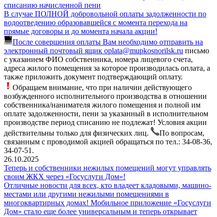
списанию начисленной пени
В случае ПОЛНОЙ добровольной оплаты задолженности по
водоотведению образовавшейся с момента перехода на
прямые договоры и до момента начала акции!
После совершения оплаты Вам необходимо отправить на
электронный почтовый ящик
oplata@mupkosnorilsk.ru
письмо
с указанием ФИО собственника, номера лицевого счета,
адреса жилого помещения за которое производилась оплата, а
также приложить документ подтверждающий оплату.
Обращаем внимание, что при наличии действующего
возбужденного исполнительного производства в отношении
собственника/нанимателя жилого помещения и полной им
оплате задолженности, пени за указанный в исполнительном
производстве период списанию не подлежат! Условия акции
действительны только для физических лиц.
По вопросам,
связанным с проводимой акцией обращаться по тел.: 34-08-36,
34-07-51.
26.10.2025
Теперь и собственники нежилых помещений могут управлять
своим ЖКХ через «Госуслуги Дом»!
Отличные новости для всех, кто владеет кладовыми, машино-
местами или другими нежилыми помещениями в
многоквартирных домах! Мобильное приложение «Госуслуги
Дом» стало еще более универсальным и теперь открывает