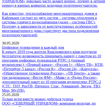
УПРАВДОМ» довольно часто задают вопрос, почему в летний
период в ванных комнатах холодные полотенцесушители.
Как известно, теплоснабжение многоквартирных домов в
Кайеркане состоит из двух систем – системы отопления и
системы горячего водоснабжения (далее – система ГВС).
Поэтому, в зависимости от конструктивных особенностей
многоквартирного дома существует два типа подключения
полотенцесушителей:
30.05.2020
Цифровое телевидение в каждый дом
К началу 2019 года жители Красноярского края получили
бесплатную возможность принимать наряду с пакетом из 10
программ цифровых телеканалов РТРС-1 (первый
мультиплекс): «Первый канал», «Россия 1», «Матч ТВ», НТВ,
«Петербург-5 канал» «Россия К», «Россия 24», «Карусель»,
«Общественное телевидение России», «ТВ Центр», а также
три радиоканала: «Вести ФМ», «Маяк» и «Радио России»,
дополнительный пакет из 10 программ мультиплекс РТРС-2
(СТС, ТНТ, РенТВ, Пятница, Спас, Домашний, Звезда, ТВ3,
Мир, МузТВ).
25.05.2020
Только всем вместе можно добиться успеха
ООО «СЕВЕРНЫЙ УПРАВДОМ» компания молодая, но