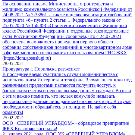
На основании письма Министерства строительства и
жилищно-коммунального хозяйства Российской Федерации от
24.08.2021 № 7-33861, а также в целях реализации требований
подпункта «б» пункта 2 статьи 1 Федерального закона от
25.05.2020 № 156-ФЗ «О внесении изменений в Жилищный
кодекс Российской Федерации и отдельные законодательные
акты Российской Федерации» сообщаем, что с 24.07.2021
обеспечена возможность проведения первого общего
собрания собственников помещений в многоквартирном доме
в форме заочного голосования с использованием ГИС ЖКХ
(
https://dom.gosuslugi.ru
)
28.05.2021
Прокуратура г. Норильска разъясняет
В последнее время участились случаи мошенничества с
использованием Интернета и телефона. Злоумышленники под
различными предлогами пытаются получить доступ, к
банковским счетам и персональным данным граждан. В связи
с этим важно помнить, что нельзя кому-либо называть
персональные данные либо данные банковских карт. В случае
необходимости обращайтесь в полицию. Не дайте себя
обмануть!
25.02.2021
ООО «СЕВЕРНЫЙ УПРАВДОМ» - образцовое предприятие
ЖКХ Красноярского края!
21 января 2021 года ООО УК «СЕВЕРНЫЙ УПРАВДОМ»