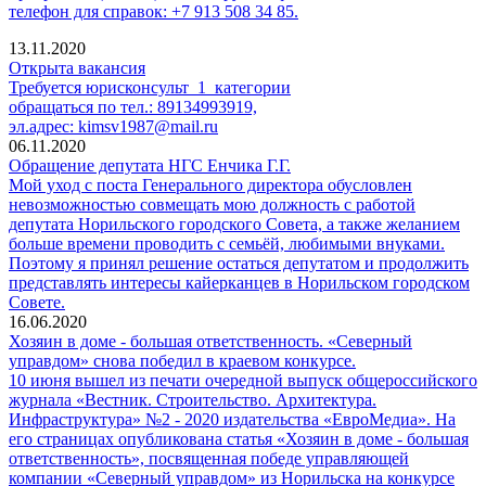
телефон для справок: +7 913 508 34 85.
13.11.2020
Открыта вакансия
Требуется юрисконсульт 1 категории
обращаться по тел.: 89134993919,
эл.адрес:
kimsv1987@mail.ru
06.11.2020
Обращение депутата НГС Енчика Г.Г.
Мой уход с поста Генерального директора обусловлен
невозможностью совмещать мою должность с работой
депутата Норильского городского Совета, а также желанием
больше времени проводить с семьёй, любимыми внуками.
Поэтому я принял решение остаться депутатом и продолжить
представлять интересы кайерканцев в Норильском городском
Совете.
16.06.2020
Хозяин в доме - большая ответственность. «Северный
управдом» снова победил в краевом конкурсе.
10 июня вышел из печати очередной выпуск общероссийского
журнала «Вестник. Строительство. Архитектура.
Инфраструктура» №2 - 2020 издательства «ЕвроМедиа». На
его страницах опубликована статья «Хозяин в доме - большая
ответственность», посвященная победе управляющей
компании «Северный управдом» из Норильска на конкурсе