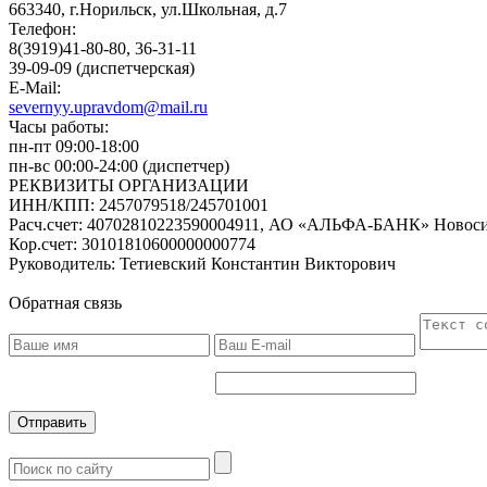
663340, г.Норильск, ул.Школьная, д.7
Телефон:
8(3919)41-80-80, 36-31-11
39-09-09 (диспетчерская)
E-Mail:
severnyy.upravdom@mail.ru
Часы работы:
пн-пт 09:00-18:00
пн-вс 00:00-24:00 (диспетчер)
РЕКВИЗИТЫ ОРГАНИЗАЦИИ
ИНН/КПП:
2457079518/245701001
Расч.счет:
40702810223590004911, АО «АЛЬФА-БАНК» Новоси
Кор.счет:
30101810600000000774
Руководитель:
Тетиевский Константин Викторович
Обратная связь
Отправить