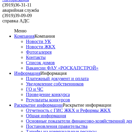
(3919)
36-31-11
аварийная служба
(3919)
39-09-09
справка АДС
Меню
Компания
Компания
Новости УК
Новости ЖКХ
Фотогалерея
Контакты
Список домов
Вакансии ФАУ «РОСКАПСТРОЙ»
Информация
Информация
Платежный документ и оплата
Уведомление собственников
ГО и ЧС
Проведение конкурса
Результаты конкурсов
Раскрытие информации
Раскрытие информации
Отчетность с ГИС ЖКХ и Реформы ЖКХ
Общая информация
Основные показатели финансово-хозяйственной де
Постановления правительства
Тарифы на коммунальные ресурсы