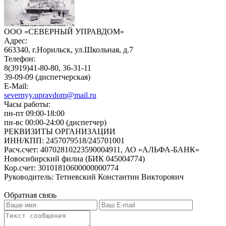
ООО «СЕВЕРНЫЙ УПРАВДОМ»
Адрес:
663340, г.Норильск, ул.Школьная, д.7
Телефон:
8(3919)41-80-80, 36-31-11
39-09-09 (диспетчерская)
E-Mail:
severnyy.upravdom@mail.ru
Часы работы:
пн-пт 09:00-18:00
пн-вс 00:00-24:00 (диспетчер)
РЕКВИЗИТЫ ОРГАНИЗАЦИИ
ИНН/КПП:
2457079518/245701001
Расч.счет:
40702810223590004911, АО «АЛЬФА-БАНК»
Новосибирский филиа (БИК 045004774)
Кор.счет:
30101810600000000774
Руководитель:
Тетиевский Константин Викторович
Обратная связь